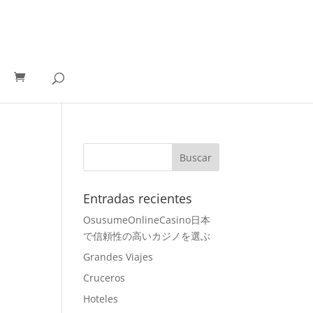
Entradas recientes
OsusumeOnlineCasino日本
で信頼性の高いカジノを選ぶ
Grandes Viajes
Cruceros
Hoteles